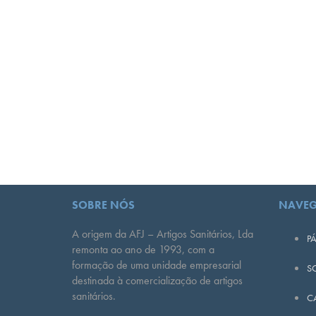
SOBRE NÓS
NAVE
A origem da AFJ – Artigos Sanitários, Lda
PÁ
remonta ao ano de 1993, com a
formação de uma unidade empresarial
S
destinada à comercialização de artigos
sanitários.
C