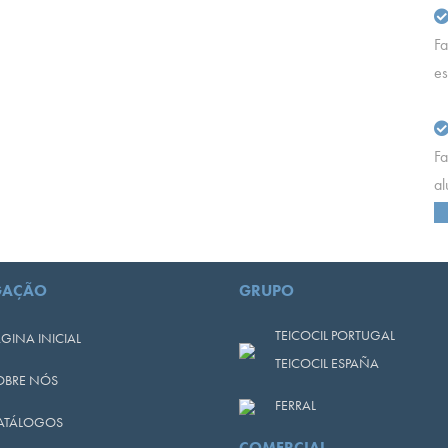
Fa
es
Fa
al
C
GAÇÃO
GRUPO
TEICOCIL PORTUGAL
GINA INICIAL
TEICOCIL ESPAÑA
OBRE NÓS
FERRAL
ATÁLOGOS
COMERCIAL