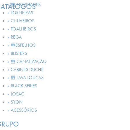
» 🆕 NOVIDADES
CATÁLOGOS
» TORNEIRAS
» CHUVEIROS
» TOALHEIROS
» REGA
» 🆕ESPELHOS
» BLISTERS
» 🆕 CANALIZAÇÃO
» CABINES DUCHE
» 🆕 LAVA LOUÇAS
» BLACK SERIES
» LOSAC
» SYON
» ACESSÓRIOS
GRUPO