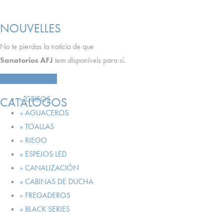
NOUVELLES
No te pierdas la noticia de que
Sanatorios AFJ
tem disponíveis para si.
VER NOTICIAS
» GRIFOS
CATÁLOGOS
» AGUACEROS
» TOALLAS
» RIEGO
» ESPEJOS LED
» CANALIZACIÓN
» CABINAS DE DUCHA
» FREGADEROS
» BLACK SERIES