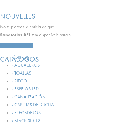
NOUVELLES
No te pierdas la noticia de que
Sanatorios AFJ
tem disponíveis para si.
VER NOTICIAS
» GRIFOS
CATÁLOGOS
» AGUACEROS
» TOALLAS
» RIEGO
» ESPEJOS LED
» CANALIZACIÓN
» CABINAS DE DUCHA
» FREGADEROS
» BLACK SERIES