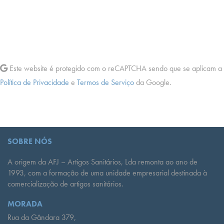
Este website é protegido com o reCAPTCHA sendo que se aplicam a
Política de Privacidade
e
Termos de Serviço
da Google.
SOBRE NÓS
A origem da AFJ – Artigos Sanitários, Lda remonta ao ano de
1993, com a formação de uma unidade empresarial destinada à
comercialização de artigos sanitários.
MORADA
Rua da Gândara 379,