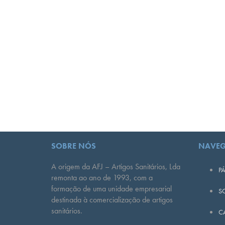
SOBRE NÓS
NAVE
A origem da AFJ – Artigos Sanitários, Lda
PÁ
remonta ao ano de 1993, com a
formação de uma unidade empresarial
S
destinada à comercialização de artigos
sanitários.
C