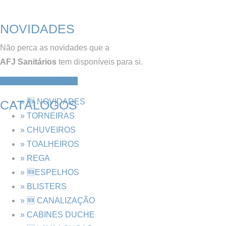
NOVIDADES
Não perca as novidades que a
AFJ Sanitários
tem disponíveis para si.
VER NOVIDADES
» 🆕 NOVIDADES
CATÁLOGOS
» TORNEIRAS
» CHUVEIROS
» TOALHEIROS
» REGA
» 🆕ESPELHOS
» BLISTERS
» 🆕 CANALIZAÇÃO
» CABINES DUCHE