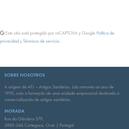
Este sitio está protegido por reCAPTCHA y Google
Política de
privacidad
y
Términos de servicio
.
SOBRE NOSOTROS
A origem da AFJ – Artigos Sanitários, Lda remonta ao ano de
1993, com a formação de uma unidade empresarial destinada à
comercialização de artigos sanitários.
MORADA
Rua da Gândara 379,
3885-246 Cortegaça, Ovar | Portugal