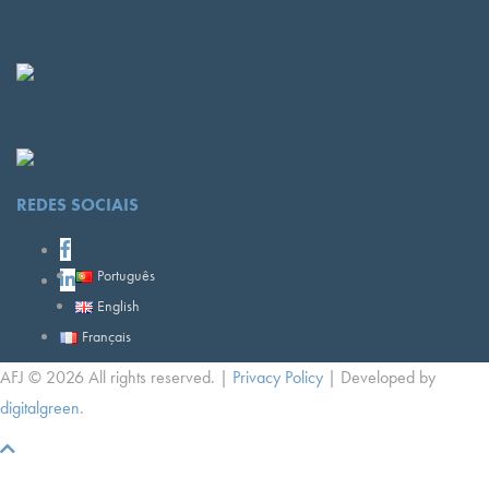
REDES SOCIAIS
Português
English
Français
AFJ © 2026 All rights reserved. |
Privacy Policy
| Developed by
digitalgreen
.