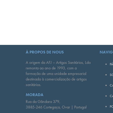
À PROPOS DE NOUS
NAVIG
A origem da AFJ – Artigos Sanitários, Lda
PÁ
remonta ao ano de 1993, com a
formação de uma unidade empresarial
S
destinada à comercialização de artigos
sanitários.
C
MORADA
C
Rua da Gândara 379,
PO
3885-246 Cortegaça, Ovar | Portugal