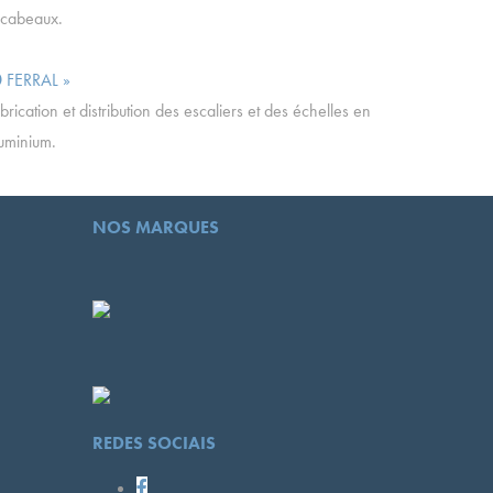
scabeaux.
FERRAL »
brication et distribution des escaliers et des échelles en
uminium.
NOS MARQUES
REDES SOCIAIS