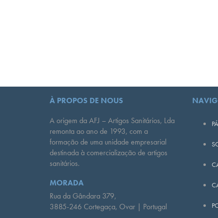
À PROPOS DE NOUS
NAVIG
A origem da AFJ – Artigos Sanitários, Lda
PÁ
remonta ao ano de 1993, com a
formação de uma unidade empresarial
S
destinada à comercialização de artigos
sanitários.
C
MORADA
C
Rua da Gândara 379,
PO
3885-246 Cortegaça, Ovar | Portugal