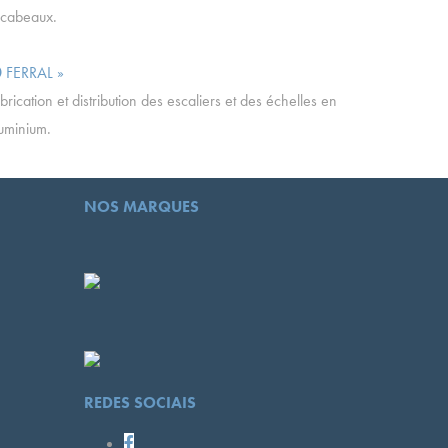
scabeaux.
FERRAL »
brication et distribution des escaliers et des échelles en
uminium.
NOS MARQUES
REDES SOCIAIS