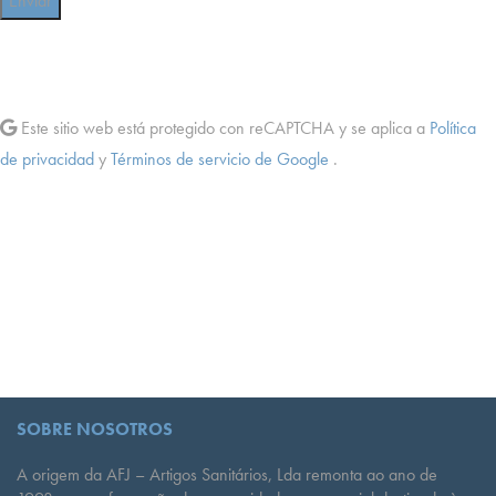
Este sitio web está protegido con reCAPTCHA y se aplica a
Política
de privacidad
y
Términos de servicio de Google
.
SOBRE NOSOTROS
A origem da AFJ – Artigos Sanitários, Lda remonta ao ano de