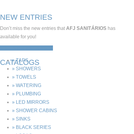
NEW ENTRIES
Don’t miss the new entries that
AFJ SANITÁRIOS
has
available for you!
VISIT NEW ENTRIES
» TAPS
CATALOGS
» SHOWERS
» TOWELS
» WATERING
» PLUMBING
» LED MIRRORS
» SHOWER CABINS
» SINKS
» BLACK SERIES